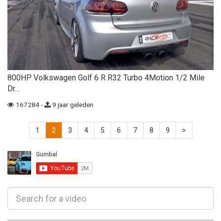
800HP Volkswagen Golf 6 R R32 Turbo 4Motion 1/2 Mile
Dr…
167284 -
9 jaar geleden
1
2
3
4
5
6
7
8
9
>